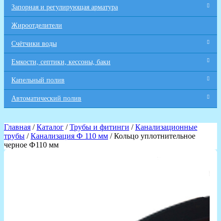
Запорная и регулирующая арматура
Жироотделители
Счётчики воды
Емкости, септики, кессоны, баки
Капельный полив
Автоматический полив
Главная
/
Каталог
/
Трубы и фитинги
/
Канализационные
трубы
/
Канализация Ф 110 мм
/ Кольцо уплотнительное
черное Ф110 мм