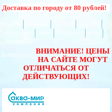
Доставка по городу от 80 рублей!
ГЛАВНАЯ
ОПТОВИКАМ
РАССРОЧКА
РЕКВИЗИТЫ
ПОЛЕЗНО ЗНАТЬ
СЕРВИС
СЕРТИФИКАТЫ
АКЦИИ
КОНТАКТЫ
ВНИМАНИЕ! ЦЕНЫ
ВАЛЮТА:
РУБЛЬ
НА САЙТЕ МОГУТ
ОТЛИЧАТЬСЯ ОТ
ДЕЙСТВУЮЩИХ!