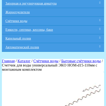
Запорная и регулирующая арматура
Жироотделители
Счётчики воды
Емкости, септики, кессоны, баки
Капельный полив
Автоматический полив
Главная
/
Каталог
/
Счётчики воды
/
Бытовые счётчики воды
/
Счетчик для воды универсальный ЭКО НОМ-d15-110мм с
монтажным комплектом