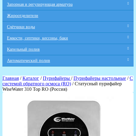
Запорная и регулирующая арматура
Жироотделители
Счётчики воды
Емкости, септики, кессоны, баки
Капельный полив
Автоматический полив
Главная
/
Каталог
/
Пурифайеры
/
Пурифайеры настольные
/
С
системой обратного осмоса (RO)
/ Статусный пурифайер
WiseWater 310 Top RO (Россия)