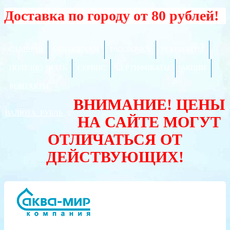
Доставка по городу от 80 рублей!
ГЛАВНАЯ
ОПТОВИКАМ
РАССРОЧКА
РЕКВИЗИТЫ
ПОЛЕЗНО ЗНАТЬ
СЕРВИС
СЕРТИФИКАТЫ
АКЦИИ
КОНТАКТЫ
ВНИМАНИЕ! ЦЕНЫ
ВАЛЮТА:
РУБЛЬ
НА САЙТЕ МОГУТ
ОТЛИЧАТЬСЯ ОТ
ДЕЙСТВУЮЩИХ!