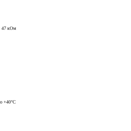
; 47 кОм
до +40°С