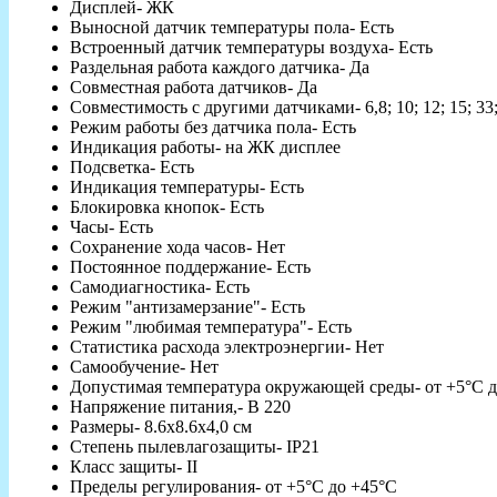
Дисплей- ЖК
Выносной датчик температуры пола- Есть
Встроенный датчик температуры воздуха- Есть
Раздельная работа каждого датчика- Да
Совместная работа датчиков- Да
Совместимость с другими датчиками- 6,8; 10; 12; 15; 33
Режим работы без датчика пола- Есть
Индикация работы- на ЖК дисплее
Подсветка- Есть
Индикация температуры- Есть
Блокировка кнопок- Есть
Часы- Есть
Сохранение хода часов- Нет
Постоянное поддержание- Есть
Самодиагностика- Есть
Режим "антизамерзание"- Есть
Режим "любимая температура"- Есть
Статистика расхода электроэнергии- Нет
Самообучение- Нет
Допустимая температура окружающей среды- от +5°С 
Напряжение питания,- В 220
Размеры- 8.6x8.6x4,0 см
Степень пылевлагозащиты- IP21
Класс защиты- II
Пределы регулирования- от +5°С до +45°С