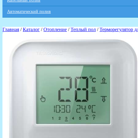
Капельный полив
Автоматический полив
Главная
/
Каталог
/
Отопление
/
Теплый пол
/
Терморегулятор д