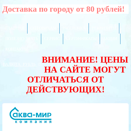
Доставка по городу от 80 рублей!
ГЛАВНАЯ
ОПТОВИКАМ
РАССРОЧКА
РЕКВИЗИТЫ
ПОЛЕЗНО ЗНАТЬ
СЕРВИС
СЕРТИФИКАТЫ
АКЦИИ
КОНТАКТЫ
ВНИМАНИЕ! ЦЕНЫ
ВАЛЮТА:
РУБЛЬ
НА САЙТЕ МОГУТ
ОТЛИЧАТЬСЯ ОТ
ДЕЙСТВУЮЩИХ!