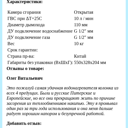
Характеристики:
Камера сгорания
Открытая
ГВС при ∆Т=25С
10 л / мин
Диаметр дымохода
110 мм
ДУ подключение водоснабжение
G 1/2" мм
ДУ подключение газа
G 1/2" мм
Вес
10 кг
Срок гарантии:
Страна пр-ва:
Китай
Габариты без упаковки (ВxШxГ):
550x328x204 мм
Отзывы о товаре:
Олег Витальевич
Это пожалуй самая удачная водонагревателя колонка из
всех 4 предущих. Были и русские Питерские и
Европейские, но все они прекращают жить по причине
засорения их теплообменников накипью. Эту я промывал
один раз за три года использования и она меня дальше
радует хорошим напором и безупречной работой.
Добавить отзыв: