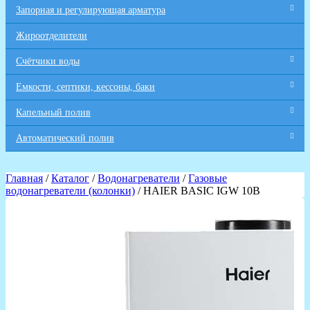
Запорная и регулирующая арматура
Жироотделители
Счётчики воды
Емкости, септики, кессоны, баки
Капельный полив
Автоматический полив
Главная
/
Каталог
/
Водонагреватели
/
Газовые
водонагреватели (колонки)
/ HAIER BASIC IGW 10B