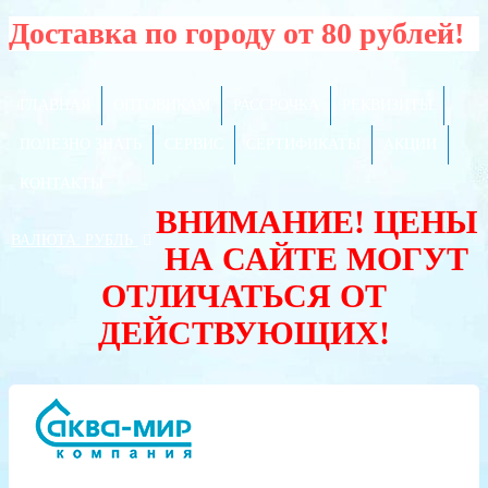
Доставка по городу от 80 рублей!
ГЛАВНАЯ
ОПТОВИКАМ
РАССРОЧКА
РЕКВИЗИТЫ
ПОЛЕЗНО ЗНАТЬ
СЕРВИС
СЕРТИФИКАТЫ
АКЦИИ
КОНТАКТЫ
ВНИМАНИЕ! ЦЕНЫ
ВАЛЮТА:
РУБЛЬ
НА САЙТЕ МОГУТ
ОТЛИЧАТЬСЯ ОТ
ДЕЙСТВУЮЩИХ!