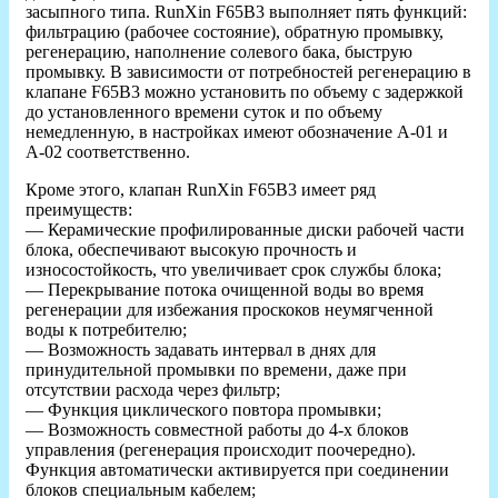
засыпного типа. RunXin F65B3 выполняет пять функций:
фильтрацию (рабочее состояние), обратную промывку,
регенерацию, наполнение солевого бака, быструю
промывку. В зависимости от потребностей регенерацию в
клапане F65B3 можно установить по объему с задержкой
до установленного времени суток и по объему
немедленную, в настройках имеют обозначение А-01 и
А-02 соответственно.
Кроме этого, клапан RunXin F65B3 имеет ряд
преимуществ:
— Керамические профилированные диски рабочей части
блока, обеспечивают высокую прочность и
износостойкость, что увеличивает срок службы блока;
— Перекрывание потока очищенной воды во время
регенерации для избежания проскоков неумягченной
воды к потребителю;
— Возможность задавать интервал в днях для
принудительной промывки по времени, даже при
отсутствии расхода через фильтр;
— Функция циклического повтора промывки;
— Возможность совместной работы до 4-х блоков
управления (регенерация происходит поочередно).
Функция автоматически активируется при соединении
блоков специальным кабелем;