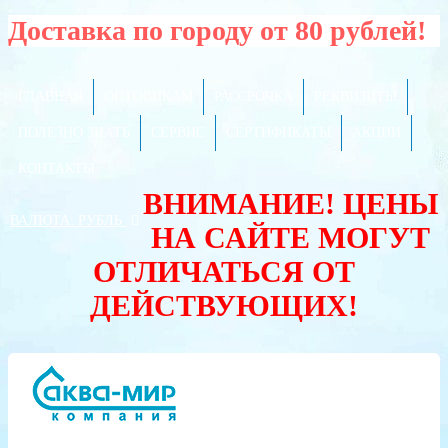
Доставка по городу от 80 рублей!
ГЛАВНАЯ
ОПТОВИКАМ
РАССРОЧКА
РЕКВИЗИТЫ
ПОЛЕЗНО ЗНАТЬ
СЕРВИС
СЕРТИФИКАТЫ
АКЦИИ
КОНТАКТЫ
ВНИМАНИЕ! ЦЕНЫ
ВАЛЮТА:
РУБЛЬ
НА САЙТЕ МОГУТ
ОТЛИЧАТЬСЯ ОТ
ДЕЙСТВУЮЩИХ!