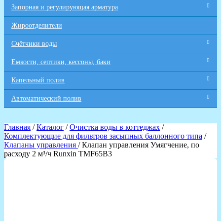
Запорная и регулирующая арматура
Жироотделители
Счётчики воды
Емкости, септики, кессоны, баки
Капельный полив
Автоматический полив
Главная
/
Каталог
/
Очистка воды в коттеджах
/
Комплектующие для фильтров засыпных баллонного типа
/
Клапаны управления
/ Клапан управления Умягчение, по
расходу 2 м³/ч Runxin TMF65B3