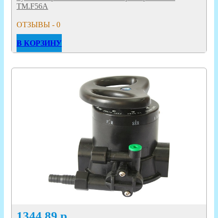
TM.F56A
ОТЗЫВЫ - 0
В КОРЗИНУ
1344.89
р.