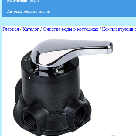
Капельный полив
Автоматический полив
Главная
/
Каталог
/
Очистка воды в коттеджах
/
Комплектующие 