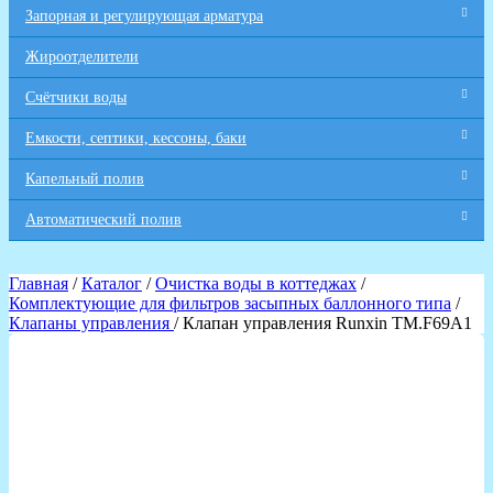
Запорная и регулирующая арматура
Жироотделители
Счётчики воды
Емкости, септики, кессоны, баки
Капельный полив
Автоматический полив
Главная
/
Каталог
/
Очистка воды в коттеджах
/
Комплектующие для фильтров засыпных баллонного типа
/
Клапаны управления
/ Клапан управления Runxin TM.F69A1