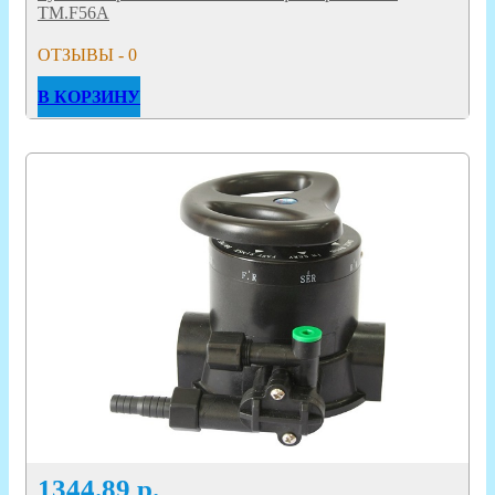
TM.F56A
ОТЗЫВЫ - 0
В КОРЗИНУ
1344.89
р.