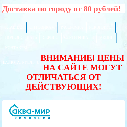
Доставка по городу от 80 рублей!
ГЛАВНАЯ
ОПТОВИКАМ
РАССРОЧКА
РЕКВИЗИТЫ
ПОЛЕЗНО ЗНАТЬ
СЕРВИС
СЕРТИФИКАТЫ
АКЦИИ
КОНТАКТЫ
ВНИМАНИЕ! ЦЕНЫ
ВАЛЮТА:
РУБЛЬ
НА САЙТЕ МОГУТ
ОТЛИЧАТЬСЯ ОТ
ДЕЙСТВУЮЩИХ!