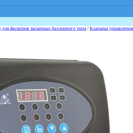
для фильтров засыпных баллонного типа
/
Клапаны управлени