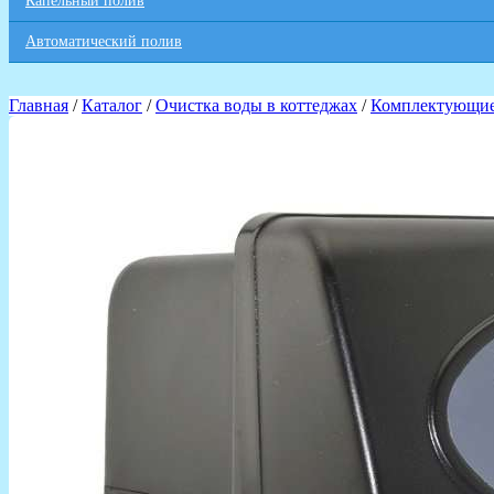
Капельный полив
Автоматический полив
Главная
/
Каталог
/
Очистка воды в коттеджах
/
Комплектующие 