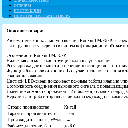
ХАРАКТЕРИСТИКИ
ОТЗЫВЫ
ИНСТРУКЦИИ
ГАРАНТИЯ И ВОЗВРАТ ТОВАРА
Описание товара:
Автоматический клапан управления Runxin TM.F67P1 с элек
фильтрующего материала в системах фильтрации и обезжеле
Особенности Runxin ТМ.F67P1
Надежная дисковая конструкция клапана управления
Регулировка длительности и периодичности циклов: по дням 
Функция блокировки кнопок. В случает неиспользования в т
сочетание клавиш.
Цветной LED-экран показывает режимы работы клапана упр
Возможность соединения выходного сигнала с повышающим 
Имеет возможность проведения 2 и более промывок подряд з
Верхний дистрибьютор (щелевой колпачек) входит в комплек
Страна производства
Китай
Гарантия производителя
1 год
Производительность, м³/час
4
Рабочее давление, бар
до 6.0