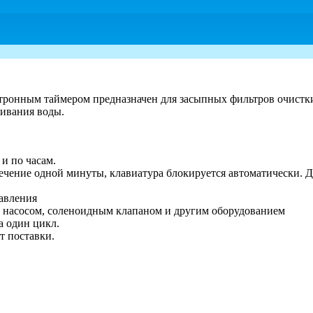
тронным таймером предназначен для засыпных фильтров очистк
зивания воды.
и по часам.
ечение одной минуты, клавиатура блокируется автоматически. Д
авления
насосом, соленоидным клапаном и другим оборудованием
а один цикл.
т поставки.