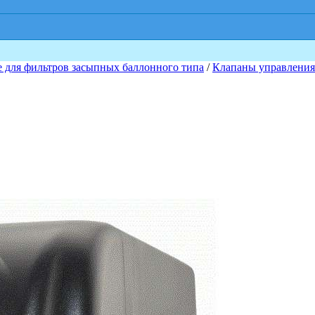
для фильтров засыпных баллонного типа
/
Клапаны управлени