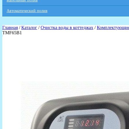
Капельный полив
Автоматический полив
Главная
/
Каталог
/
Очистка воды в коттеджах
/
Комплектующие 
TMF65B1