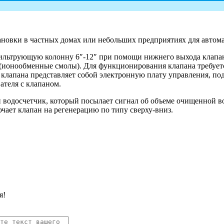
ановки в частных домах или небольших предприятиях для автом
ильтрующую колонну 6″-12″ при помощи нижнего выхода клапана
(ионообменные смолы). Для функционирования клапана требуетс
я клапана представляет собой электронную плату управления, п
ателя с клапаном.
 водосчетчик, который посылает сигнал об объеме очищенной в
чает клапан на регенерацию по типу сверху-вниз.
я!