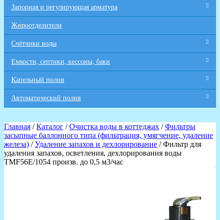
Запорная и регулирующая арматура
Жироотделители
Счётчики воды
Емкости, септики, кессоны, баки
Капельный полив
Автоматический полив
Главная
/
Каталог
/
Очистка воды в коттеджах
/
Фильтры
засыпные баллонного типа (фильтрация, умягчение, удаление
железа)
/
Удаление запахов и дехлорирование
/ Фильтр для
удаления запахов, осветления, дехлорирования воды
TMF56E/1054 произв. до 0,5 м3/час