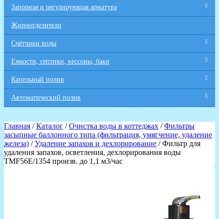
Запорная и регулирующая арматура
Жироотделители
Счётчики воды
Емкости, септики, кессоны, баки
Капельный полив
Автоматический полив
Главная
/
Каталог
/
Очистка воды в коттеджах
/
Фильтры
засыпные баллонного типа (фильтрация, умягчение, удаление
железа)
/
Удаление запахов и дехлорирование
/ Фильтр для
удаления запахов, осветления, дехлорирования воды
TMF56E/1354 произв. до 1,1 м3/час