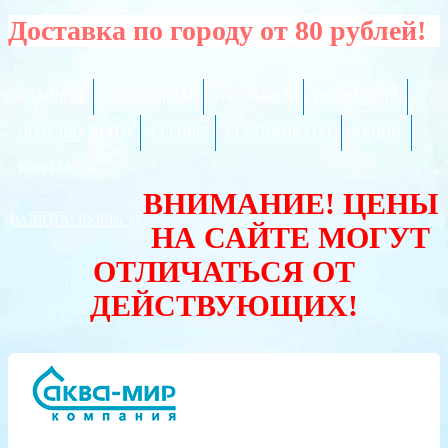
Доставка по городу от 80 рублей!
ГЛАВНАЯ
ОПТОВИКАМ
РАССРОЧКА
РЕКВИЗИТЫ
ПОЛЕЗНО ЗНАТЬ
СЕРВИС
СЕРТИФИКАТЫ
АКЦИИ
КОНТАКТЫ
ВНИМАНИЕ! ЦЕНЫ
ВАЛЮТА:
РУБЛЬ
НА САЙТЕ МОГУТ
ОТЛИЧАТЬСЯ ОТ
ДЕЙСТВУЮЩИХ!