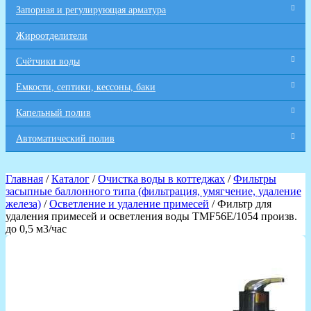
Запорная и регулирующая арматура
Жироотделители
Счётчики воды
Емкости, септики, кессоны, баки
Капельный полив
Автоматический полив
Главная
/
Каталог
/
Очистка воды в коттеджах
/
Фильтры
засыпные баллонного типа (фильтрация, умягчение, удаление
железа)
/
Осветление и удаление примесей
/ Фильтр для
удаления примесей и осветления воды TMF56E/1054 произв.
до 0,5 м3/час