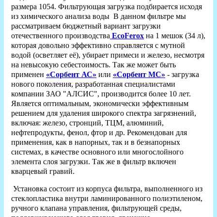
размера 1054. Фильтрующая загрузка подбирается исходя
из химического анализа воды В данном фильтре мы
рассматриваем бюджетный вариант загрузки
отечественного производства
EcoFerox
на 1 мешок (34 л),
которая довольно эффективно справляется с мутной
водой (осветляет её), убирает примеси и железо, несмотря
на невысокую себестоимость. Так же может быть
применен
«Сорбент АС»
или
«Сорбент МС»
- загрузка
нового поколения, разработанная специалистами
компании ЗАО "АЛСИС", производится более 10 лет.
Является оптимальным, экономически эффективным
решением для удаления широкого спектра загрязнений,
включая: железо, стронций, ТЦМ, алюминий,
нефтепродукты, фенол, фтор и др. Рекомендован для
применения, как в напорных, так и в безнапорных
системах, в качестве основного или многослойного
элемента слоя загрузки. Так же в фильтр включен
кварцевый гравий.
Установка состоит из корпуса фильтра, выполненного из
стеклопластика внутри ламинированного полиэтиленом,
ручного клапана управления, фильтрующей среды,