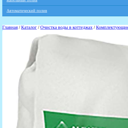
Капельный полив
Автоматический полив
Главная
/
Каталог
/
Очистка воды в коттеджах
/
Комплектующие 