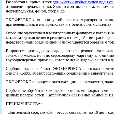
Разработан и применяется
для очистки любых типов воды от 
отношении цена/качество. Является оптимальным, экономич
нефтепродукты, фенол, фтор и др.
ЭКОФЕРОКС химически устойчив к таким распространенным 
применения, как в напорных, так и в безнапорных системах, 
Особенно эффективен в многослойных фильтрах с каталити
катализатор окисления в реакциях взаимодействия растворенног
нерастворимым соединением и легко удаляется обратным ток
В процессе прохождения воды через фильтрующий материал н
только по железу, но и по сероводороду, марганцу, алюмин
грубодисперсные примеси, которые легко задерживаются в 
Сорбционная способность ЭКОФЕРОКСА настолько значительна
фенола. Сорбция азотсодержащих соединений незначительна, 
ЭКОФЕРОКС в процессе эксплуатации не расходуется, являе
Сорбент не обработан химически активными покрытиями на о
данных поверхностей. Каталитически активные компоненты в
ПРЕИМУЩЕСТВА:
- Длительный срок службы - ресурс составляет до 10 лет, го