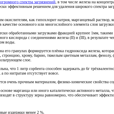
огромного спектра загрязнений
, в том числе железа на концентр
ески эффективным решением для удаления широкого спектра заг
окислителям, как гипохлорит натрия, марганцевый раствор, 
в качестве основного или многослойного элемента слоя загрузки
чески обработанными загрузками фракцией крупнее 1мм, таки
о кислорода с соединениями железа (II) и (III), в результате чег
ом воды.
а его гранулах формируется плёнка гидрооксида железа, котор
ию, стронцию, хрому, барию, тяжелым цветным металлам, фенол
фильтрующем слое.
, что 1 литр сорбента способен задержать до 6г трёхвалентног
а по нитратам отсутствует вовсе.
тся очень прочным материалом, физико-химические свойства со
снове марганца или иного каталитически активного металла, ч
ходят в структуру зерна равномерно, что обеспечивает эффекти
довые издержки менее 2 %.