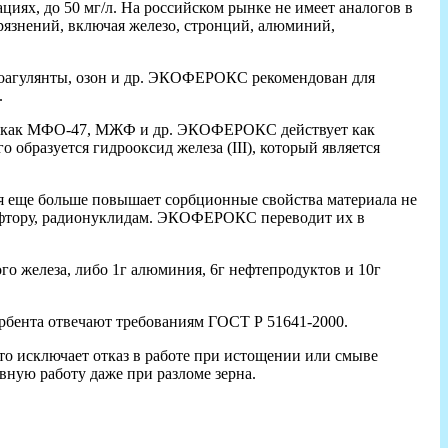
ациях, до 50 мг/л. На российском рынке не имеет аналогов в
рязнений, включая железо, стронций, алюминий,
коагулянты, озон и др. ЭКОФЕРОКС рекомендован для
.
ми как МФО-47, МЖФ и др. ЭКОФЕРОКС действует как
о образуется гидрооксид железа (III), который является
ая еще больше повышает сорбционные свойства материала не
у, фтору, радионуклидам. ЭКОФЕРОКС переводит их в
о железа, либо 1г алюминия, 6г нефтепродуктов и 10г
рбента отвечают требованиям ГОСТ Р 51641-2000.
то исключает отказ в работе при истощении или смыве
вную работу даже при разломе зерна.