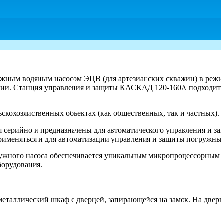
жным водяным насосом ЭЦВ (для артезианских скважин) в режим
и. Станция управления и защиты КАСКАД 120-160А подходит л
кохозяйственных объектах (как общественных, так и частных).
 серийно и предназначены для автоматического управления и з
рименяться и для автоматизации управления и защиты погружн
гружного насоса обеспечивается уникальным микропроцессорны
борудования.
металлический шкаф с дверцей, запирающейся на замок. На две