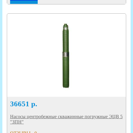
36651
р.
Насосы центробежные скважинные погружные ЭЦВ 5
"ЗПН"