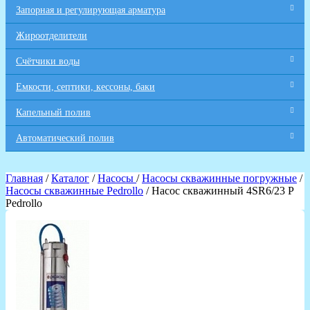
Запорная и регулирующая арматура
Жироотделители
Счётчики воды
Емкости, септики, кессоны, баки
Капельный полив
Автоматический полив
Главная
/
Каталог
/
Насосы
/
Насосы скважинные погружные
/
Насосы скважинные Pedrollo
/ Насос скважинный 4SR6/23 P
Pedrollo