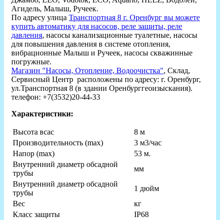
Агидель, Малыш, Ручеек.
По адресу улица
Транспортная 8 г. Оренбург вы можете
купить автоматику для насосов, реле защиты, реле
давления
, насосы канализационные туалетные, насосы
для повышения давления в системе отопления,
вибрационные Малыш и Ручеек, насосы скважинные
погружные.
Магазин "Насосы, Отопление, Водоочистка"
, Склад,
Сервисный Центр расположены по адресу: г. Оренбург,
ул.Транспортная 8 (в здании Оренбурггеоизыскания).
телефон: +7(3532)20-44-33
Характеристики:
Высота всас
8 м
Производительность (max)
3 м3/час
Напор (max)
53 м.
Внутренний диаметр обсадной
мм
трубы
Внутренний диаметр обсадной
1 дюйм
трубы
Вес
кг
Класс защиты
IP68