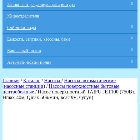
Запорная и регулирующая арматура
Жироотделители
Счётчики воды
Емкости, септики, кессоны, баки
Капельный полив
Автоматический полив
Главная
/
Каталог
/
Насосы
/
Насосы автоматические
(насосные станции)
/
Насосы поверхностные бытовые
центробежные
/ Насос поверхностный TAIFU JET100 (750Вт,
Hmax-40м, Qmax-50л/мин, всас 9м, чугун)