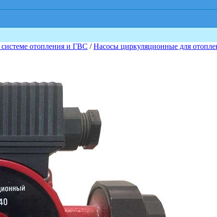
 системе отопления и ГВС
/
Насосы циркуляционные для отопле