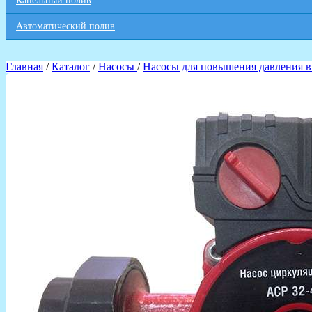
Капельный полив
Автоматический полив
Главная
/
Каталог
/
Насосы
/
Насосы для повышения давления в