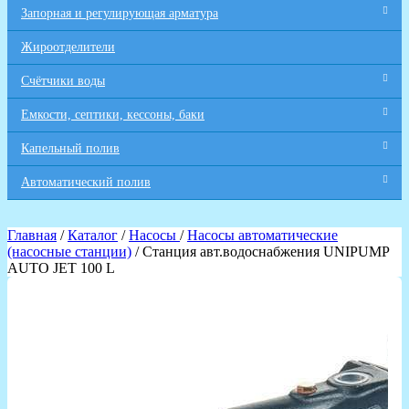
Запорная и регулирующая арматура
Жироотделители
Счётчики воды
Емкости, септики, кессоны, баки
Капельный полив
Автоматический полив
Главная
/
Каталог
/
Насосы
/
Насосы автоматические
(насосные станции)
/ Станция авт.водоснабжения UNIPUMP
AUTO JET 100 L