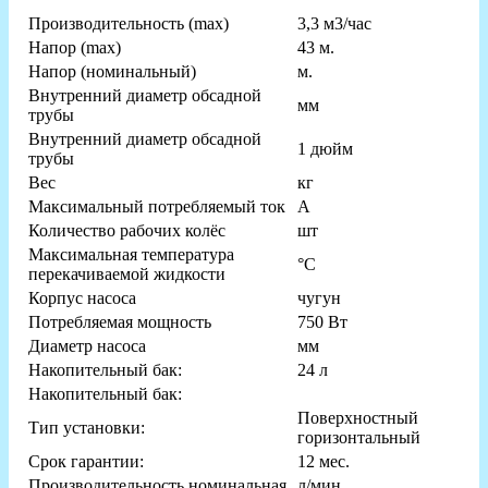
Производительность (max)
3,3 м3/час
Напор (max)
43 м.
Напор (номинальный)
м.
Внутренний диаметр обсадной
мм
трубы
Внутренний диаметр обсадной
1 дюйм
трубы
Вес
кг
Максимальный потребляемый ток
А
Количество рабочих колёс
шт
Максимальная температура
°С
перекачиваемой жидкости
Корпус насоса
чугун
Потребляемая мощность
750 Вт
Диаметр насоса
мм
Накопительный бак:
24 л
Накопительный бак:
Поверхностный
Тип установки:
горизонтальный
Срок гарантии:
12 мес.
Производительность номинальная
л/мин