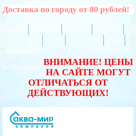
Доставка по городу от 80 рублей!
ГЛАВНАЯ
ОПТОВИКАМ
РАССРОЧКА
РЕКВИЗИТЫ
ПОЛЕЗНО ЗНАТЬ
СЕРВИС
СЕРТИФИКАТЫ
АКЦИИ
КОНТАКТЫ
ВНИМАНИЕ! ЦЕНЫ
ВАЛЮТА:
РУБЛЬ
НА САЙТЕ МОГУТ
ОТЛИЧАТЬСЯ ОТ
ДЕЙСТВУЮЩИХ!