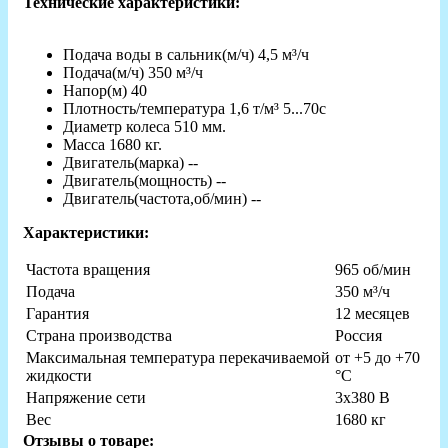
Технические характеристики:
Подача воды в сальник(м/ч)
 4
,5 м³/ч
Подача(м/ч)
 350
м³/ч
Напор(м)
 40
Плотность/температура
1,6 т/м³ 5...70с
Диаметр колеса
 510
мм.
Масса
 1680
кг.
Двигатель(марка)
--
Двигатель(мощность)
--
Двигатель(частота,об/мин)
--
Характеристики:
Частота вращения
965 об/мин
Подача
350 м³/ч
Гарантия
12 месяцев
Страна производства
Россия
Максимальная температура перекачиваемой
от +5 до +70
жидкости
°C
Напряжение сети
3х380 В
Вес
1680 кг
Отзывы о товаре: