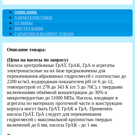
ОПИСАНИЕ
ХАРАКТЕРИСТИКИ
ОТЗЫВЫ
ИНСТРУКЦИИ
ГАРАНТИЯ И ВОЗВРАТ ТОВАРА
Описание товара:
(Цена на насосы по запросу)
Насосы центробежные ГрАТ, ГрАК, ГрА и агрегаты
электронасосные на их базе предназначены для
перекачивания абразивных гидросмесей с плотностью до
2200 кг/м3, водородным показателем рН от 6 до 12,
температурой от 278 до 343 К (от 5 до 70С), с твердыми
включениями объёмной концентрации до 30% и
микротвердостью до 11000 МПа. Насосы, входящие в
агрегаты по материалу проточной части и конструкции
корпуса могут быть ГрАТ, ГрАК и ГрА. Применять
насосы ГрАТ, ГрА следует для перекачивания
гидросмесей с максимальной крупностью твердых
включений до 6 мм, насосы ГрАК - до 1 мм.