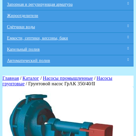
Запорная и регулирующая арматура
Жироотделители
Счётчики воды
Емкости, септики, кессоны, баки
Капельный полив
Автоматический полив
Главная
/
Каталог
/
Насосы промышленные
/
Насосы
грунтовые
/ Грунтовой насос ГрАК 350/40/II