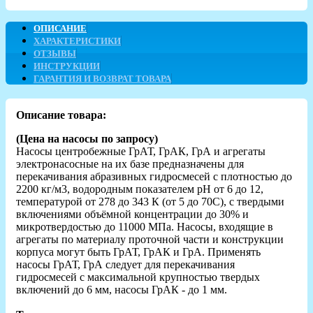
ОПИСАНИЕ
ХАРАКТЕРИСТИКИ
ОТЗЫВЫ
ИНСТРУКЦИИ
ГАРАНТИЯ И ВОЗВРАТ ТОВАРА
Описание товара:
(Цена на насосы по запросу)
Насосы центробежные ГрАТ, ГрАК, ГрА и агрегаты
электронасосные на их базе предназначены для
перекачивания абразивных гидросмесей с плотностью до
2200 кг/м3, водородным показателем рН от 6 до 12,
температурой от 278 до 343 К (от 5 до 70С), с твердыми
включениями объёмной концентрации до 30% и
микротвердостью до 11000 МПа. Насосы, входящие в
агрегаты по материалу проточной части и конструкции
корпуса могут быть ГрАТ, ГрАК и ГрА. Применять
насосы ГрАТ, ГрА следует для перекачивания
гидросмесей с максимальной крупностью твердых
включений до 6 мм, насосы ГрАК - до 1 мм.