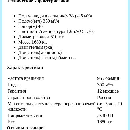
Технические характеристики:
Подача воды в сальник(м3/ч)
 4
,5 м³/ч
Подача(м/ч)
 350
м³/ч
Напор(м)
40
Плотность/температура
1,6 т/м³ 5...70с
Диаметр колеса
 510
мм.
Масса
 1680
кг.
Двигатель(марка)
--
Двигатель(мощность)
--
Двигатель(частота,об/мин)
--
Характеристики:
Частота вращения
965 об/мин
Подача
350 м³/ч
Гарантия
12 месяцев
Страна производства
Россия
Максимальная температура перекачиваемой
от +5 до +70
жидкости
°C
Напряжение сети
3х380 В
Вес
1680 кг
Отзывы о товаре: