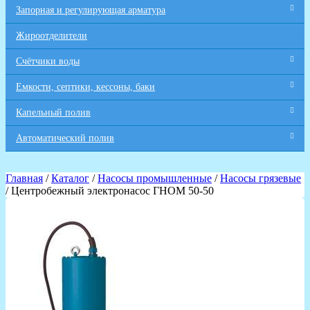
Запорная и регулирующая арматура
Жироотделители
Счётчики воды
Емкости, септики, кессоны, баки
Капельный полив
Автоматический полив
Главная
/
Каталог
/
Насосы промышленные
/
Насосы грязевые
/ Центробежный электронасос ГНОМ 50-50