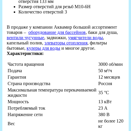
отверстия 133 мм
Размер отверстий для резьб М10-6Н
Количество отверстий 3
В продаже у компании Аквамир большой ассортимент
товаров –
оборудование для бассейнов
, баки для душа,
вентили чугунные
, задвижки,
умягчители воды
,
капельный полив,
элеваторы отопления
, фильтры
бытовые,
кулеры для воды
и многое другое.
Характеристики:
Частота вращения
3000 об/мин
Подача
50 м³/ч
Гарантия
12 месяцев
Страна производства
Россия
Максимальная температура перекачиваемой
35 °C
жидкости
Мощность
13 кВт
Потребляемый ток
23 А
Напряжение сети
380 В
не более 120
Вес
кг