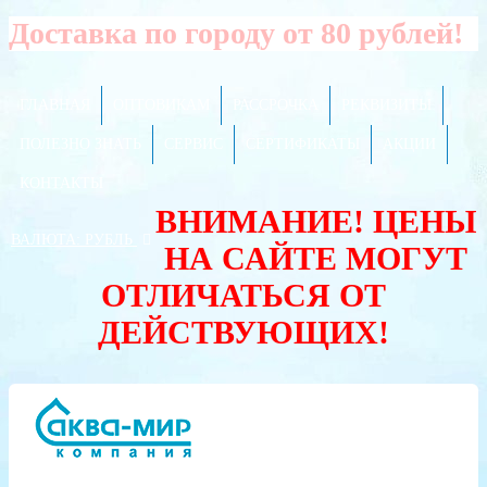
Доставка по городу от 80 рублей!
ГЛАВНАЯ
ОПТОВИКАМ
РАССРОЧКА
РЕКВИЗИТЫ
ПОЛЕЗНО ЗНАТЬ
СЕРВИС
СЕРТИФИКАТЫ
АКЦИИ
КОНТАКТЫ
ВНИМАНИЕ! ЦЕНЫ
ВАЛЮТА:
РУБЛЬ
НА САЙТЕ МОГУТ
ОТЛИЧАТЬСЯ ОТ
ДЕЙСТВУЮЩИХ!