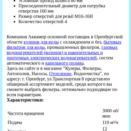
Условный проход шланга 80 мм
Присоединительный диаметр для патрубка
отверстия 160 мм
Размер отверстий для резьб M16-16H
Количество отверстий 4
Компания Аквамир основной поставщик в Оренбургской
области
кулеров для воды
с охлаждением и без,
бытовых
фильтров для воды
, промышленных фильтров,
газовых
водонагревателей (колонок) и накопительных и
проточных электрических водонагревателей
, систем
автоматического и
капельного полива
.
Здесь на сайте и в магазине "Кулеры, Фильтры,
Автополив, Насосы,
Отопление
, Водоочистка", по
адресу: г. Оренбург, ул.Транспортная 8 представлен
обширный ассортимент моделей, среди которого вы
сможете выбрать фильтры, оптимально подходящие по
всем параметрам.
Характеристики:
3000 об/
Частота вращения
мин
Подача
110 м³/ч
12