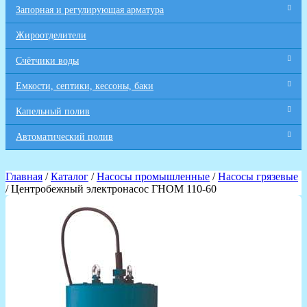
Запорная и регулирующая арматура
Жироотделители
Счётчики воды
Емкости, септики, кессоны, баки
Капельный полив
Автоматический полив
Главная
/
Каталог
/
Насосы промышленные
/
Насосы грязевые
/ Центробежный электронасос ГНОМ 110-60