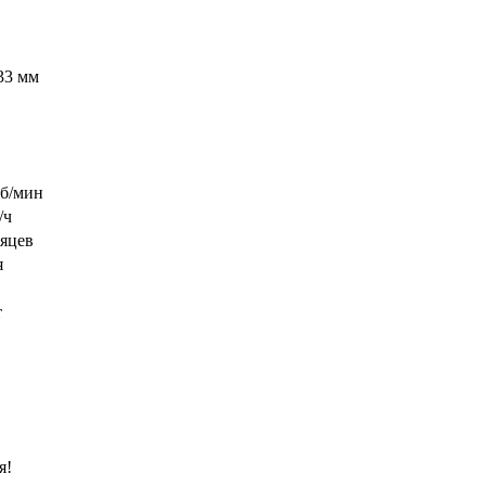
33 мм
об/мин
/ч
сяцев
я
т
я!