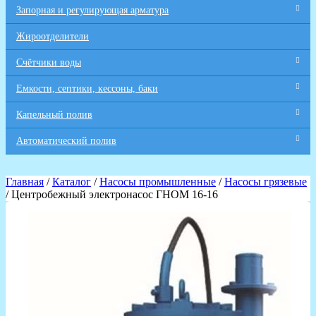
Запорная и регулирующая арматура
Жироотделители
Счётчики воды
Емкости, септики, кессоны, баки
Капельный полив
Автоматический полив
Главная
/
Каталог
/
Насосы промышленные
/
Насосы грязевые
/ Центробежный электронасос ГНОМ 16-16