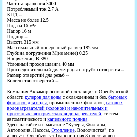
Частота вращения 3000
Потребляемый ток 2,7 А
КПД --
Масса не более 12,5
Подача 16 м³/ч
Напор 16 м
Подпор --
Высота 315 мм
Максимальный поперечный размер 185 мм
Глубина погружения М(не менее) 0,25
Напряжение, В 380
Условный проход шланга 40 мм
Присоединительный диаметр для патрубка отверстия --
Размер отверстий для резьб --
Количество отверстий --
Компания Аквамир основной поставщик в Оренбургской
области
кулеров для воды
с охлаждением и без,
бытовых
фильтров для воды
, промышленных фильтров,
газовых
водонагревателей (колонок) и накопительных и
проточных электрических водонагревателей
, систем
автоматического и
капельного полива
.
Здесь на сайте и в магазине "Кулеры, Фильтры,
Автополив, Насосы,
Отопление
, Водоочистка", по
адресу: г. Оренбург, ул.Транспортная 8 представлен