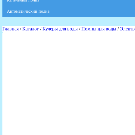
Капельный полив
Автоматический полив
Главная
/
Каталог
/
Кулеры для воды
/
Помпы для воды
/
Электр