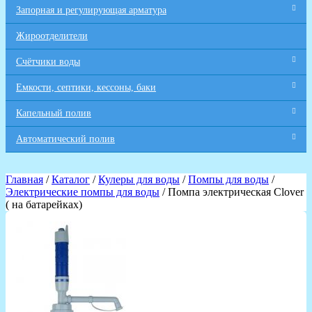
Запорная и регулирующая арматура
Жироотделители
Счётчики воды
Емкости, септики, кессоны, баки
Капельный полив
Автоматический полив
Главная
/
Каталог
/
Кулеры для воды
/
Помпы для воды
/
Электрические помпы для воды
/ Помпа электрическая Clover
( на батарейках)