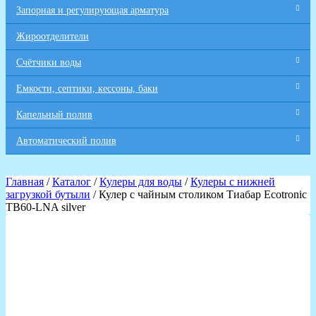
Запорная и регулирующая арматура
Жироотделители
Счётчики воды
Емкости, септики, кессоны, баки
Капельный полив
Автоматический полив
Главная
/
Каталог
/
Кулеры для воды
/
Кулеры с нижней
загрузкой бутыли
/ Кулер с чайным столиком Тиабар Ecotronic
TB60-LNA silver