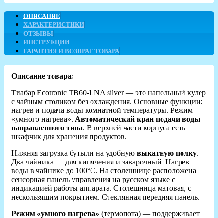
ОПИСАНИЕ
ХАРАКТЕРИСТИКИ
ОТЗЫВЫ
ИНСТРУКЦИИ
ГАРАНТИЯ И ВОЗВРАТ ТОВАРА
Описание товара:
Тиабар Ecotronic TB60-LNA silver — это напольный кулер
с чайным столиком без охлаждения. Основные функции:
нагрев и подача воды комнатной температуры. Режим
«умного нагрева».
Автоматический кран подачи воды
направленного типа
. В верхней части корпуса есть
шкафчик для хранения продуктов.
Нижняя загрузка бутыли на удобную
выкатную полку
.
Два чайника — для кипячения и заварочный. Нагрев
воды в чайнике до 100°С. На столешнице расположена
сенсорная панель управления на русском языке с
индикацией работы аппарата. Столешница матовая, с
нескользящим покрытием. Стеклянная передняя панель.
Режим «умного нагрева»
(термопота) — поддерживает