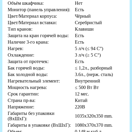
Объём шкафчика:
Нет
Монитор (панель управления):
Есть
Цвет/Материал корпуса:
Чёрный
Цвет/Материал вставки:
Серебристый
Тип кранов:
Клавиши
Защита на кран горячей воды:
Есть
Наличие 3-го крана:
Есть
Нагрев:
5 л/ч (≤ 94 C°)
Охлаждение:
3 л/ч (≥ 5 C°)
Защита от протечек:
Есть
Бак горячей воды:
≤ 1,2л., разборный
Бак холодной воды:
3.6л., (нерж. сталь)
Нагревательный элемент:
Внутренний
Мощность нагрева:
≤ 500 Вт Вт
Срок гарантии:
12 мес.
Страна пр-ва:
Китай
Напряжение:
220В
Габариты без упаковки
1035x320x350 mm.
(ВxШxГ):
Габариты в упаковке (ВxШxГ):
1080x370x370 mm.
Объем:
0.148 м.куб л