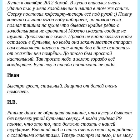
Купил в октябре 2012 домой. В кухню вписался очень
удачно т.к. у меня холодильник и плита в том же стиле.
Сверху поставил кофеварку-теперь всё под рукой ;) Помпу
конечно слышно когда воду набирает, но только если
полная тишина на кухне что бывает крайне редко-с
холодильником не сравнить! Можно сказать вообще не
шумит. Довольна вся семья. Правда не видно сколько воды
осталось в бутылке, но когда она заканчивается аппарат
сам выключает нагрев и ещё литра два в баке остается-
от жажды нен помрёшь. До этого был простой
настольный. Так просто небо и земля: гораздо всё
комфортее. Бутылку и правда поднимать не надо.
Иван
Быстро греет, стильный. Защита от детей очень
помогает.
И.В.
Раньше даже не обращала внимание, что кулеры бывают
без перевернутой бутылки сверху. А когда увидела Р9
поняла, что это то, что должно стоять в нашей
турфирме. Внешний вид и стиль очень важны при работе
с солидными клиентами. Теперь смотрю на него, и не могу