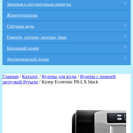
Запорная и регулирующая арматура
Жироотделители
Счётчики воды
Емкости, септики, кессоны, баки
Капельный полив
Автоматический полив
Главная
/
Каталог
/
Кулеры для воды
/
Кулеры с нижней
загрузкой бутыли
/ Кулер Ecotronic P8-LX black