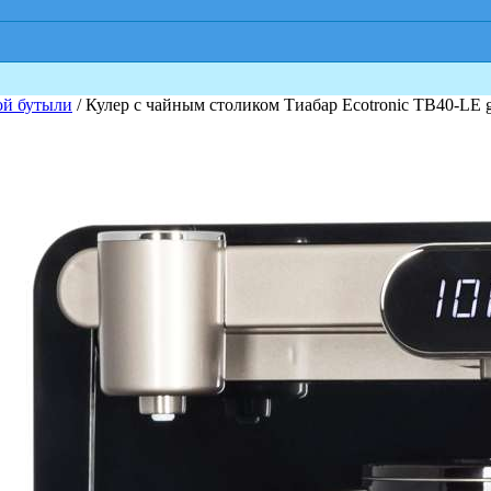
ой бутыли
/ Кулер с чайным столиком Тиабар Ecotronic TB40-LE 