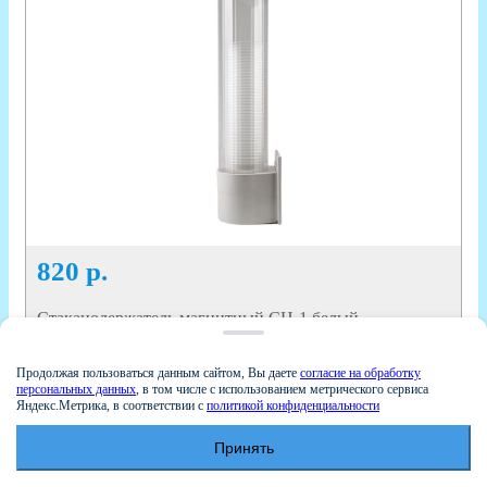
820
р.
Стаканодержатель магнитный CH-1 белый
ОТЗЫВЫ - 0
Продолжая пользоваться данным сайтом, Вы даете
согласие на обработку
персональных данных
, в том числе с использованием метрического сервиса
В КОРЗИНУ
Яндекс.Метрика, в соответствии с
политикой конфиденциальности
Принять