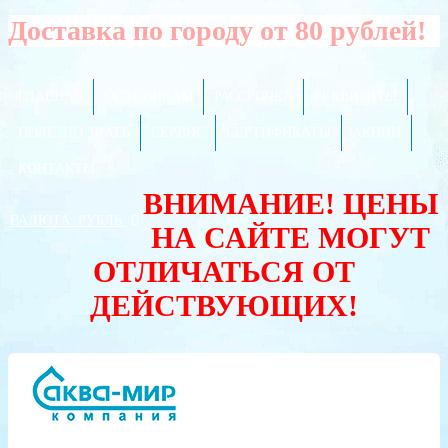
Доставка по городу от 80 рублей!
ГЛАВНАЯ
ОПТОВИКАМ
РАССРОЧКА
РЕКВИЗИТЫ
ПОЛЕЗНО ЗНАТЬ
СЕРВИС
СЕРТИФИКАТЫ
АКЦИИ
КОНТАКТЫ
ВНИМАНИЕ! ЦЕНЫ
ВАЛЮТА:
РУБЛЬ
НА САЙТЕ МОГУТ
ОТЛИЧАТЬСЯ ОТ
ДЕЙСТВУЮЩИХ!