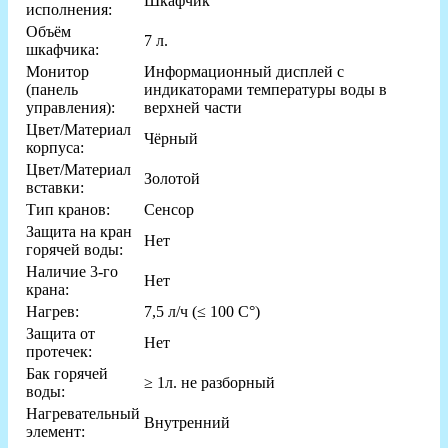
Шкафчик
исполнения:
Объём
7 л.
шкафчика:
Монитор
Информационный дисплей с
(панель
индикаторами температуры воды в
управления):
верхней части
Цвет/Материал
Чёрный
корпуса:
Цвет/Материал
Золотой
вставки:
Тип кранов:
Сенсор
Защита на кран
Нет
горячей воды:
Наличие 3-го
Нет
крана:
Нагрев:
7,5 л/ч (≤ 100 C°)
Защита от
Нет
протечек:
Бак горячей
≥ 1л. не разборный
воды:
Нагревательный
Внутренний
элемент: