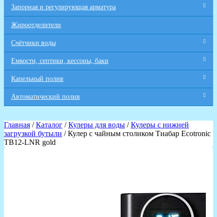
Запорная и регулирующая арматура
Жироотделители
Счётчики воды
Емкости, септики, кессоны, баки
Капельный полив
Автоматический полив
Главная
/
Каталог
/
Кулеры для воды
/
Кулеры с нижней
загрузкой бутыли
/ Кулер с чайным столиком Тиабар Ecotronic
TB12-LNR gold