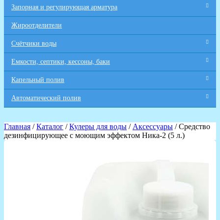
Запорная и регулирующая арматура
Жироотделители
Счётчики воды
Емкости, септики, кессоны, баки
Капельный полив
Автоматический полив
Главная
/
Каталог
/
Кулеры для воды
/
Аксессуары
/ Средство
дезинфицирующее с моющим эффектом Ника-2 (5 л.)