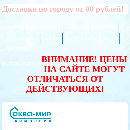
Доставка по городу от 80 рублей!
ГЛАВНАЯ
ОПТОВИКАМ
РАССРОЧКА
РЕКВИЗИТЫ
ПОЛЕЗНО ЗНАТЬ
СЕРВИС
СЕРТИФИКАТЫ
АКЦИИ
КОНТАКТЫ
ВНИМАНИЕ! ЦЕНЫ
ВАЛЮТА:
РУБЛЬ
НА САЙТЕ МОГУТ
ОТЛИЧАТЬСЯ ОТ
ДЕЙСТВУЮЩИХ!