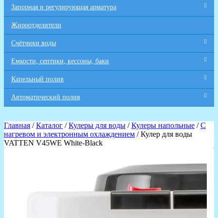
Запорная и регулирующая арматура
Жироотделители
Счётчики воды
Емкости, септики, кессоны, баки
Капельный полив
Автоматический полив
Главная
/
Каталог
/
Кулеры для воды
/
Кулеры напольные
/
С
нагревом и электронным охлаждением
/ Кулер для воды
VATTEN V45WE White-Black