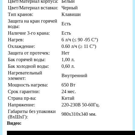
Цвет/Материал корпуса:
Белый
Цвет/Материал вставки:
Черный
Тип кранов:
Клавиши
Защита на кран горячей
Есть
воды:
Наличие 3-го крана:
Есть
Нагрев:
6 л/ч (≤ 90 -95 C°)
Охлаждение:
0.60 л/ч (≥ 11 C°)
Защита от протечек:
Нет
Бак горячей воды:
1,00 л.
Бак холодной воды:
0,60 л.
Нагревательный
Внутренний
элемент:
Мощность нагрева:
650 Вт
Срок гарантии:
24 мес.
Страна пр-ва:
Китай
Напряжение:
220-230В 50-60Гц.
Габариты без упаковки
980х310х340 мм.
(ВxШxГ):
Видео: