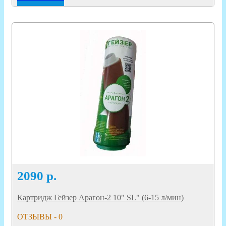
2090
р.
Картридж Гейзер Арагон-2 10" SL" (6-15 л/мин)
ОТЗЫВЫ - 0