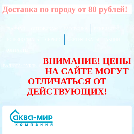
Доставка по городу от 80 рублей!
ГЛАВНАЯ
ОПТОВИКАМ
РАССРОЧКА
РЕКВИЗИТЫ
ПОЛЕЗНО ЗНАТЬ
СЕРВИС
СЕРТИФИКАТЫ
АКЦИИ
КОНТАКТЫ
ВНИМАНИЕ! ЦЕНЫ
ВАЛЮТА:
РУБЛЬ
НА САЙТЕ МОГУТ
ОТЛИЧАТЬСЯ ОТ
ДЕЙСТВУЮЩИХ!