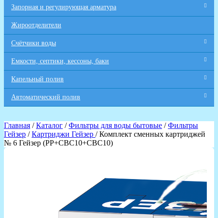
Запорная и регулирующая арматура
Жироотделители
Счётчики воды
Емкости, септики, кессоны, баки
Капельный полив
Автоматический полив
Главная
/
Каталог
/
Фильтры для воды бытовые
/
Фильтры
Гейзер
/
Картриджи Гейзер
/ Комплект сменных картриджей
№ 6 Гейзер (PP+CBC10+CBC10)