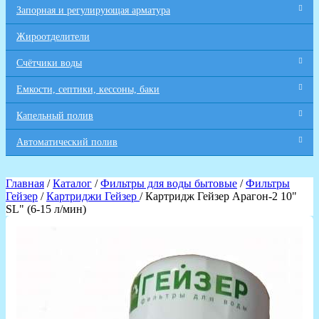
Запорная и регулирующая арматура
Жироотделители
Счётчики воды
Емкости, септики, кессоны, баки
Капельный полив
Автоматический полив
Главная
/
Каталог
/
Фильтры для воды бытовые
/
Фильтры
Гейзер
/
Картриджи Гейзер
/ Картридж Гейзер Арагон-2 10"
SL" (6-15 л/мин)