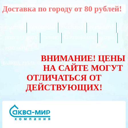
Доставка по городу от 80 рублей!
ГЛАВНАЯ
ОПТОВИКАМ
РАССРОЧКА
РЕКВИЗИТЫ
ПОЛЕЗНО ЗНАТЬ
СЕРВИС
СЕРТИФИКАТЫ
АКЦИИ
КОНТАКТЫ
ВНИМАНИЕ! ЦЕНЫ
ВАЛЮТА:
РУБЛЬ
НА САЙТЕ МОГУТ
ОТЛИЧАТЬСЯ ОТ
ДЕЙСТВУЮЩИХ!