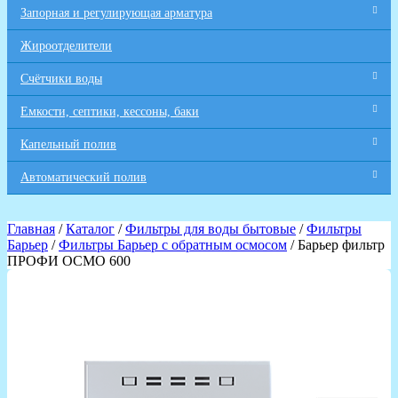
Запорная и регулирующая арматура
Жироотделители
Счётчики воды
Емкости, септики, кессоны, баки
Капельный полив
Автоматический полив
Главная
/
Каталог
/
Фильтры для воды бытовые
/
Фильтры
Барьер
/
Фильтры Барьер с обратным осмосом
/ Барьер фильтр
ПРОФИ ОСМО 600