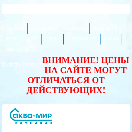
Доставка по городу от 80 рублей!
ГЛАВНАЯ
ОПТОВИКАМ
РАССРОЧКА
РЕКВИЗИТЫ
ПОЛЕЗНО ЗНАТЬ
СЕРВИС
СЕРТИФИКАТЫ
АКЦИИ
КОНТАКТЫ
ВНИМАНИЕ! ЦЕНЫ
ВАЛЮТА:
РУБЛЬ
НА САЙТЕ МОГУТ
ОТЛИЧАТЬСЯ ОТ
ДЕЙСТВУЮЩИХ!