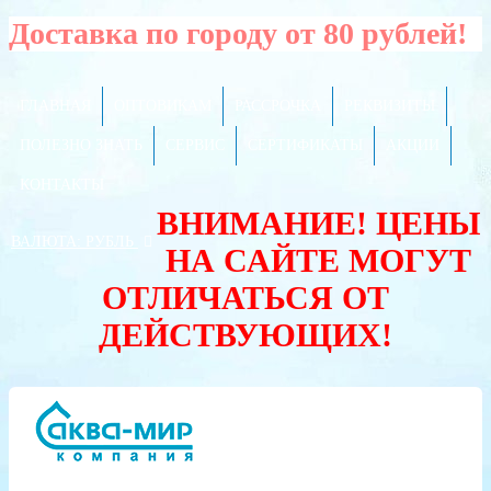
Доставка по городу от 80 рублей!
ГЛАВНАЯ
ОПТОВИКАМ
РАССРОЧКА
РЕКВИЗИТЫ
ПОЛЕЗНО ЗНАТЬ
СЕРВИС
СЕРТИФИКАТЫ
АКЦИИ
КОНТАКТЫ
ВНИМАНИЕ! ЦЕНЫ
ВАЛЮТА:
РУБЛЬ
НА САЙТЕ МОГУТ
ОТЛИЧАТЬСЯ ОТ
ДЕЙСТВУЮЩИХ!