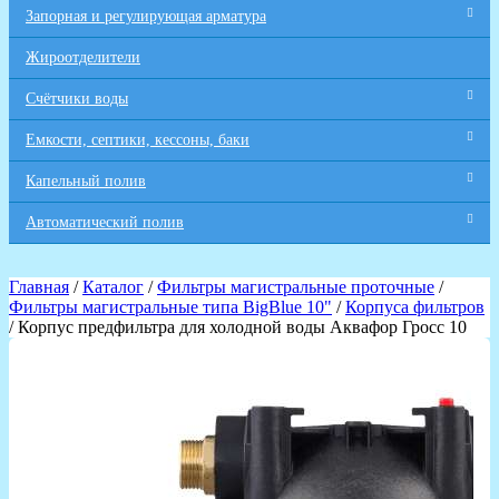
Запорная и регулирующая арматура
Жироотделители
Счётчики воды
Емкости, септики, кессоны, баки
Капельный полив
Автоматический полив
Главная
/
Каталог
/
Фильтры магистральные проточные
/
Фильтры магистральные типа BigBlue 10"
/
Корпуса фильтров
/ Корпус предфильтра для холодной воды Аквафор Гросс 10