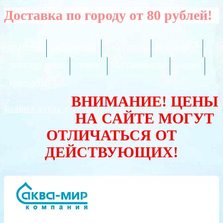
Доставка по городу от 80 рублей!
ГЛАВНАЯ
ОПТОВИКАМ
РАССРОЧКА
РЕКВИЗИТЫ
ПОЛЕЗНО ЗНАТЬ
СЕРВИС
СЕРТИФИКАТЫ
АКЦИИ
КОНТАКТЫ
ВНИМАНИЕ! ЦЕНЫ
ВАЛЮТА:
РУБЛЬ
НА САЙТЕ МОГУТ
ОТЛИЧАТЬСЯ ОТ
ДЕЙСТВУЮЩИХ!