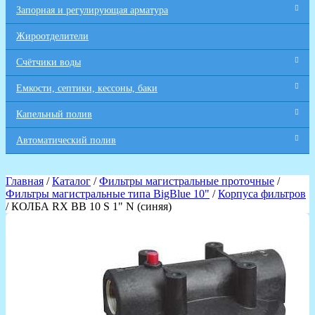
Запорная и регулирующая арматура
Жироотделители
Счётчики воды
Емкости, септики, кессоны, баки
Капельный полив
Автоматический полив
Главная
/
Каталог
/
Фильтры магистральные проточные
/
Фильтры магистральные типа BigBlue 10"
/
Корпуса фильтров
/ КОЛБА RX BB 10 S 1" N (синяя)