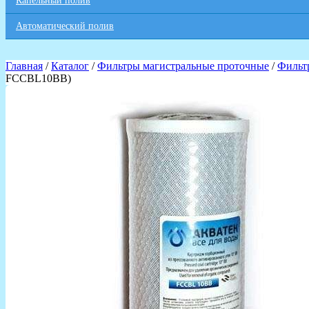
Капельный полив
Автоматический полив
Главная
/
Каталог
/
Фильтры магистральные проточные
/
Фильтр
FCCBL10BB)