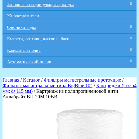
Запорная и регулирующая арматура
Жироотделители
Счётчики воды
Емкости, септики, кессоны, баки
Капельный полив
Автоматический полив
Главная
/
Каталог
/
Фильтры магистральные проточные
/
Фильтры магистральные типа BigBlue 10"
/
Картриджи (L≈254
мм; d≈115 мм)
/ Картридж из полипропиленовой нити
Аквабрайт ВП 20М 10ВВ