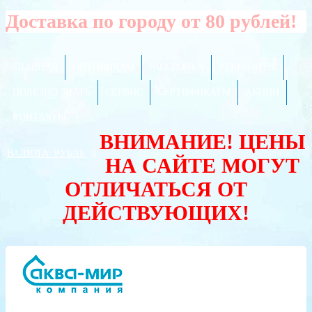
Доставка по городу от 80 рублей!
ГЛАВНАЯ
ОПТОВИКАМ
РАССРОЧКА
РЕКВИЗИТЫ
ПОЛЕЗНО ЗНАТЬ
СЕРВИС
СЕРТИФИКАТЫ
АКЦИИ
КОНТАКТЫ
ВНИМАНИЕ! ЦЕНЫ
ВАЛЮТА:
РУБЛЬ
НА САЙТЕ МОГУТ
ОТЛИЧАТЬСЯ ОТ
ДЕЙСТВУЮЩИХ!