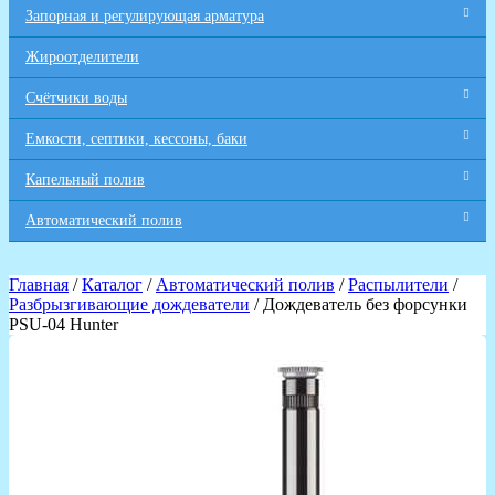
Запорная и регулирующая арматура
Жироотделители
Счётчики воды
Емкости, септики, кессоны, баки
Капельный полив
Автоматический полив
Главная
/
Каталог
/
Автоматический полив
/
Распылители
/
Разбрызгивающие дождеватели
/ Дождеватель без форсунки
PSU-04 Hunter