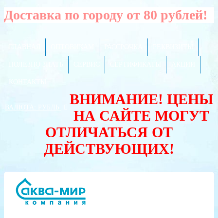
Доставка по городу от 80 рублей!
ГЛАВНАЯ
ОПТОВИКАМ
РАССРОЧКА
РЕКВИЗИТЫ
ПОЛЕЗНО ЗНАТЬ
СЕРВИС
СЕРТИФИКАТЫ
АКЦИИ
КОНТАКТЫ
ВНИМАНИЕ! ЦЕНЫ
ВАЛЮТА:
РУБЛЬ
НА САЙТЕ МОГУТ
ОТЛИЧАТЬСЯ ОТ
ДЕЙСТВУЮЩИХ!