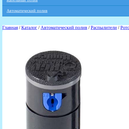
Капельный полив
Автоматический полив
Главная
/
Каталог
/
Автоматический полив
/
Распылители
/
Рот