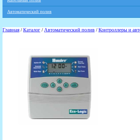
Капельный полив
Автоматический полив
Главная
/
Каталог
/
Автоматический полив
/
Контроллеры и авт