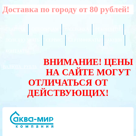
Доставка по городу от 80 рублей!
ГЛАВНАЯ
ОПТОВИКАМ
РАССРОЧКА
РЕКВИЗИТЫ
ПОЛЕЗНО ЗНАТЬ
СЕРВИС
СЕРТИФИКАТЫ
АКЦИИ
КОНТАКТЫ
ВНИМАНИЕ! ЦЕНЫ
ВАЛЮТА:
РУБЛЬ
НА САЙТЕ МОГУТ
ОТЛИЧАТЬСЯ ОТ
ДЕЙСТВУЮЩИХ!