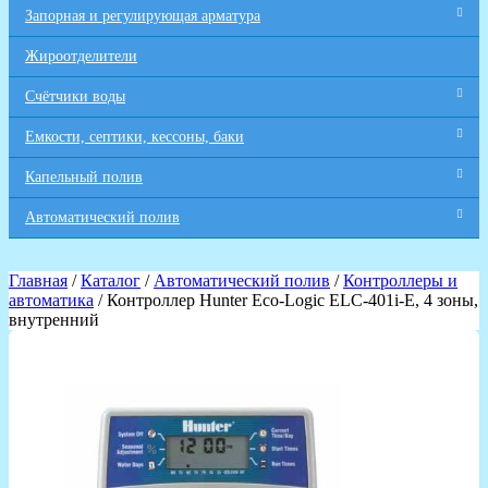
Запорная и регулирующая арматура
Жироотделители
Счётчики воды
Емкости, септики, кессоны, баки
Капельный полив
Автоматический полив
Главная
/
Каталог
/
Автоматический полив
/
Контроллеры и
автоматика
/ Контроллер Hunter Eco-Logic ELC-401i-E, 4 зоны,
внутренний