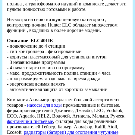
полива , а трансформатор идущий в комплекте делает эти
пульты полностью готовыми к работе.
Несмотря на свою низкую ценовую категорию ,
контроллер полива Hunter ELC обладает множеством
функций , входящих в более дорогие модели.
Описание ELC401IE
- подключение до 4 станции
- тип контроллера - фиксированный
- корпусы пластмассовый для установки внутри
- 3 независимые программы
- 4 начал старта полива на программу
- макс. продолжительность полива станции 4 часа
- программируемая задержка на время дождя
- энергонезависимая память
- автоматическая защита от коротких замыканий
Компания Аква-мир предлагает большой ассортимент
товаров -
насосы для воды
промышленные и бытовые,
фирм-производителей Джилекс, Джамбо, LEO, Vodotok,
ECO, Aquario, HELZ, Водолей, Агидель, Малыш, Ручеек,
фонтанчики питьевые
, фильтры для воды различных
производителей Гейзер, Барьер, Аквафор, Raifil, Atoll,
Ecosoft,
радиаторы (батареи) для отопления чугунные,