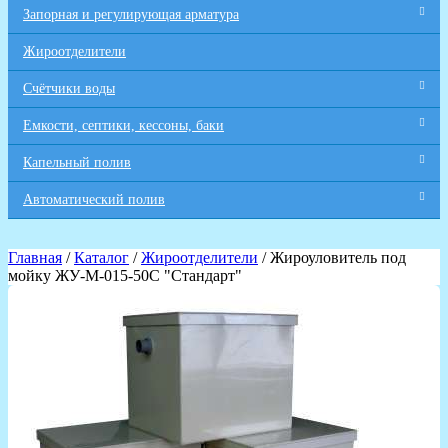
Запорная и регулирующая арматура
Жироотделители
Счётчики воды
Емкости, септики, кессоны, баки
Капельный полив
Автоматический полив
Главная
/
Каталог
/
Жироотделители
/ Жироуловитель под
мойку ЖУ-М-015-50С "Стандарт"