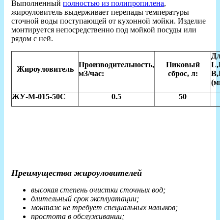
Выполненный
полностью из полипропилена
,
жироуловитель выдерживает перепады температуры
сточной воды поступающей от кухонной мойки. Изделие
монтируется непосредственно под мойкой посуды или
рядом с ней.
Д
Производительность,
Пиковый
L
Жироуловитель
м3/час:
сброс, л:
В,
(м
ЖУ-М-015-50С
0.5
50
Преимущества жироуловителей
высокая степень очистки сточных вод;
длительный срок эксплуатации;
монтаж не требует специальных навыков;
простота в обслуживании;