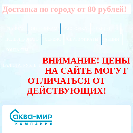
Доставка по городу от 80 рублей!
ГЛАВНАЯ
ОПТОВИКАМ
РАССРОЧКА
РЕКВИЗИТЫ
ПОЛЕЗНО ЗНАТЬ
СЕРВИС
СЕРТИФИКАТЫ
АКЦИИ
КОНТАКТЫ
ВНИМАНИЕ! ЦЕНЫ
ВАЛЮТА:
РУБЛЬ
НА САЙТЕ МОГУТ
ОТЛИЧАТЬСЯ ОТ
ДЕЙСТВУЮЩИХ!