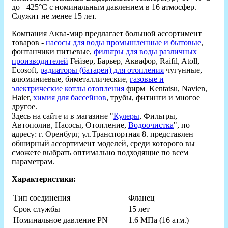
до +425°C с номинальным давлением в 16 атмосфер.
Служит не менее 15 лет.
Компания Аква-мир предлагает большой ассортимент
товаров -
насосы для воды промышленные и бытовые
,
фонтанчики питьевые,
фильтры для воды различных
производителей
Гейзер, Барьер, Аквафор, Raifil, Atoll,
Ecosoft,
радиаторы (батареи) для отопления
чугунные,
алюминиевые, биметаллические,
газовые и
электрические котлы отопления
фирм Kentatsu, Navien,
Haier,
химия для бассейнов
, трубы, фитинги и многое
другое.
Здесь на сайте и в магазине "
Кулеры
, Фильтры,
Автополив, Насосы, Отопление,
Водоочистка
", по
адресу: г. Оренбург, ул.Транспортная 8. представлен
обширный ассортимент моделей, среди которого вы
сможете выбрать оптимально подходящие по всем
параметрам.
Характеристики:
Тип соединения
Фланец
Срок службы
15 лет
Номинальное давление PN
1.6 МПа (16 атм.)