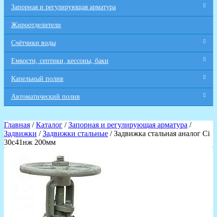
Запорная и регулирующая арматура
Жироотделители
Счётчики воды
Емкости, септики, кессоны, баки
Капельный полив
Автоматический полив
Главная
/
Каталог
/
Запорная и регулирующая арматура
/
Задвижки
/
Задвижки стальные
/ Задвижка стальная аналог Ci
30с41нж 200мм