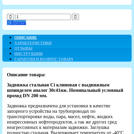
Купить
ОПИСАНИЕ
ХАРАКТЕРИСТИКИ
ОТЗЫВЫ
ИНСТРУКЦИИ
ГАРАНТИЯ И ВОЗВРАТ ТОВАРА
Описание товара:
Задвижка стальная Ci клиновая с выдвижным
шпинделем аналог 30с41нж. Номинальный условный
проход DN 200
мм.
Задвижка предназначена для установки в качестве
запорного усrройства на трубопроводах по
транспортировке воды, пара, масел, нефти, жидких
неаrресснвных нефтепродуктов, а так же других сред
неагрессивных к материалам задвижки. Заглушка
полностью стальная. Выдерживает температуру от -40°C