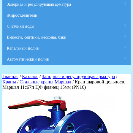
Запорная и регулирующая арматура
Жироотделители
Счётчики воды
Емкости, септики, кессоны, баки
Капельный полив
Автоматический полив
Главная
/
Каталог
/
Запорная и регулирующая арматура
/
Краны
/
Стальные краны Маршал
/ Кран шаровой цельносв.
Маршал 11с67п ЦФ фланец 15мм (PN16)