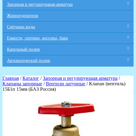
Запорная и регулирующая арматура
Жироотделители
Счётчики воды
Емкости, септики, кессоны, баки
Капельный полив
Автоматический полив
Главная
/
Каталог
/
Запорная и регулирующая арматура
/
Клапаны запорные
/
Вентили латунные
/ Клапан (вентиль)
15Б1п 15мм (БАЗ Россия)